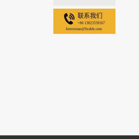
联系我们
+86 13823559167
forrestxiao@ficable.com